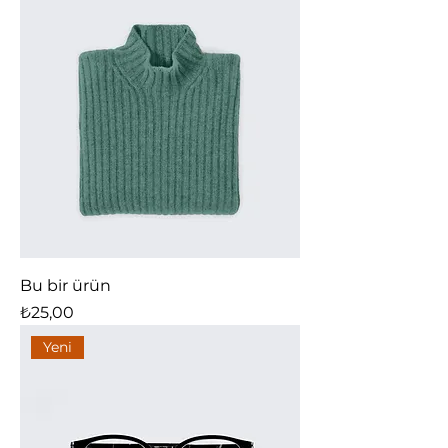
Bu bir ürün
Fiyat
₺25,00
Yeni