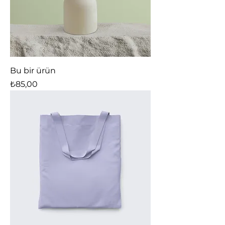
Bu bir ürün
Fiyat
₺85,00