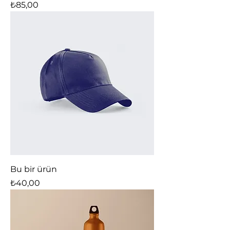
Fiyat
₺85,00
Bu bir ürün
Fiyat
₺40,00