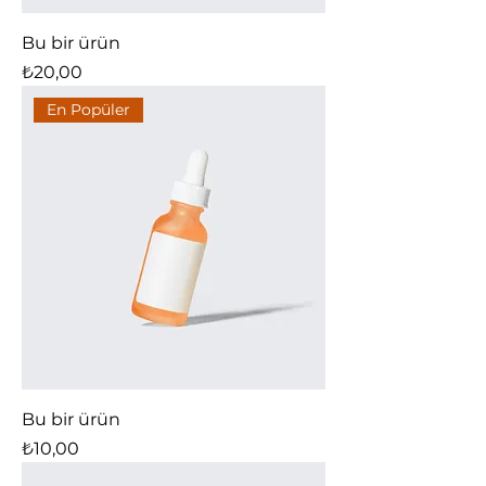
Bu bir ürün
Fiyat
₺20,00
En Popüler
Bu bir ürün
Fiyat
₺10,00