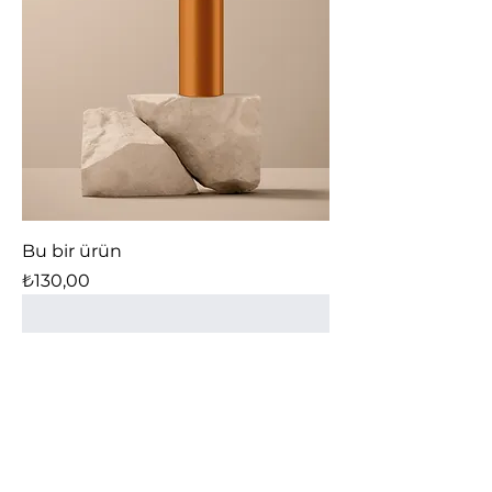
Bu bir ürün
Fiyat
₺130,00