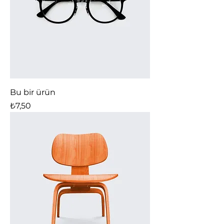
Bu bir ürün
Fiyat
₺7,50