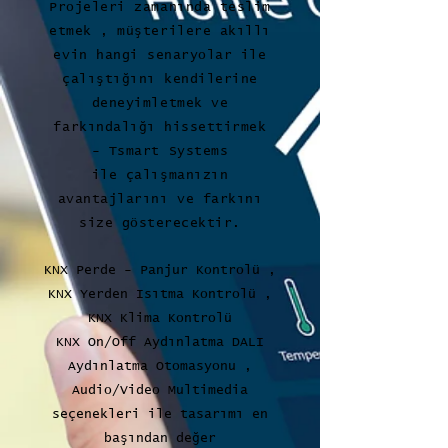
Projeleri zamanında teslim
etmek , müşterilere akıllı
evin hangi senaryolar ile
çalıştığını kendilerine
deneyimletmek ve
farkındalığı hissettirmek
- Tsmart Systems
ile çalışmanızın
avantajlarını ve farkını
size gösterecektir.
KNX Perde - Panjur Kontrolü ,
KNX Yerden Isıtma Kontrolü ,
KNX Klima Kontrolü
KNX On/Off Aydınlatma
DALI
Aydınlatma Otomasyonu ,
Audio/Video Multimedia
seçenekleri ile tasarımı en
başından değer