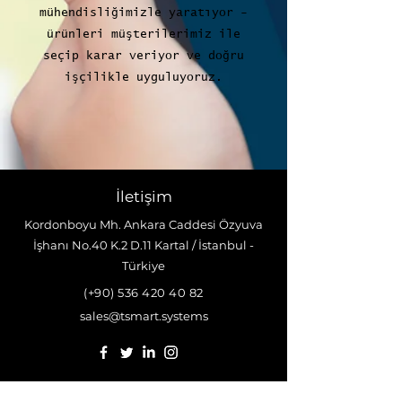
mühendisliğimizle yaratıyor -
ürünleri müşterilerimiz ile
seçip karar veriyor ve doğru
işçilikle uyguluyoruz.
İletişim
Kordonboyu Mh. Ankara Caddesi Özyuva
İşhanı No.40 K.2 D.11 Kartal / İstanbul -
Türkiye
(+90)
536 420 40 82
sales@tsmart.systems