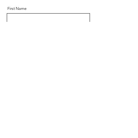
First Name
Last Name
Email
Message
Send