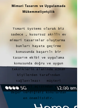
Mimari Tasarım ve Uygulamada
Mükemmeliyetçilik
Tsmart Systems olarak biz
sadece , kusursuz akıllı ev
mimari tasarımlar oluşturma
bunları hayata geçirme
konusunda başarılı bir
tasarım ekibi ve uygulama
konusunda doğru ve uygun
tekniklerin alanında uzman
kişilerden tarafından
sağlanılması müşteri
memnuniyeti açısından en çok
değer verdiğimiz konulardan
en önemlisidir.