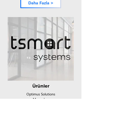
Daha Fazla >
Ürünler
Optimus Solutions
Mennekes
WAT Mobilite
Akubela / Akuvox