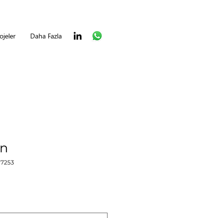
jeler
Daha Fazla
ün
17253