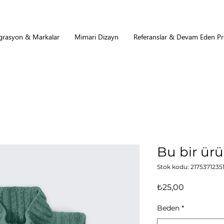
grasyon & Markalar
Mimari Dizayn
Referanslar & Devam Eden Pro
Bu bir ür
Stok kodu: 2175371235
Fiyat
₺25,00
Beden
*