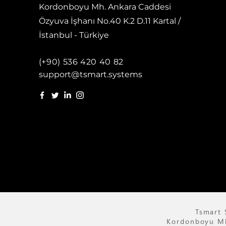
Kordonboyu Mh. Ankara Caddesi
Özyuva İşhanı No.40 K.2 D.11 Kartal /
İstanbul - Türkiye
(+90) 536 420 40 82
support@tsmart.systems
Tsmart 
Kordonboyu Mh.